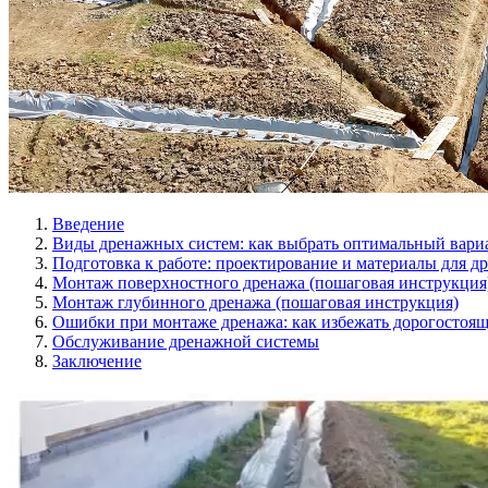
Введение
Виды дренажных систем: как выбрать оптимальный вариа
АКЦИЯ!
Подготовка к работе: проектирование и материалы для 
Монтаж поверхностного дренажа (пошаговая инструкция
Монтаж глубинного дренажа (пошаговая инструкция)
Ошибки при монтаже дренажа: как избежать дорогостоящ
Дренаж участка под ключ 1 м.п. —
10
Обслуживание дренажной системы
Заключение
В РАЗДЕЛ "ДРЕНАЖ"