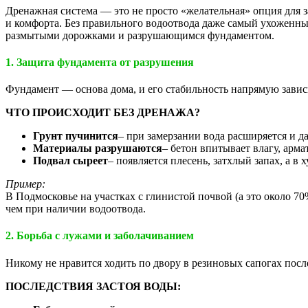
Дренажная система — это не просто «желательная» опция для з
и комфорта. Без правильного водоотвода даже самый ухоженны
размытыми дорожками и разрушающимся фундаментом.
1. Защита фундамента от разрушения
Фундамент — основа дома, и его стабильность напрямую зависи
ЧТО ПРОИСХОДИТ БЕЗ ДРЕНАЖА?
Евробион
Грунт пучинится
– при замерзании вода расширяется и д
Материалы разрушаются
– бетон впитывает влагу, арм
Подвал сыреет
– появляется плесень, затхлый запах, а 
Пример:
В Подмосковье на участках с глинистой почвой (а это около 
чем при наличии водоотвода.
2. Борьба с лужами и заболачиванием
Зорде
Никому не нравится ходить по двору в резиновых сапогах посл
ПОСЛЕДСТВИЯ ЗАСТОЯ ВОДЫ: