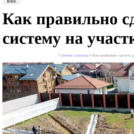
Блог
Монтаж септика под ключ
-25000 руб
Как правильно с
ЗАКАЗАТЬ ЗВОНОК
систему на участ
Главная страница
»
Как правильно сделать 
АКЦИЯ!
Септик без откачки и запаха с монта
ЗАКАЗАТЬ ЗВОНОК