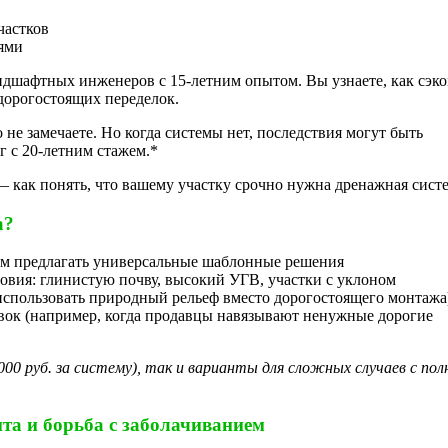
частков
иями
андшафтных инженеров с 15-летним опытом. Вы узнаете, как сэк
 дорогостоящих переделок.
 не замечаете. Но когда системы нет, последствия могут быть
 с 20-летним стажем.*
 — как понять, что вашему участку срочно нужна дренажная систе
а?
дем предлагать универсальные шаблонные решения
ловия: глинистую почву, высокий УГВ, участки с уклоном
спользовать природный рельеф вместо дорогостоящего монтажа
вок (например, когда продавцы навязывают ненужные дорогие
0 руб. за систему), так и варианты для сложных случаев с по
та и борьба с заболачиванием