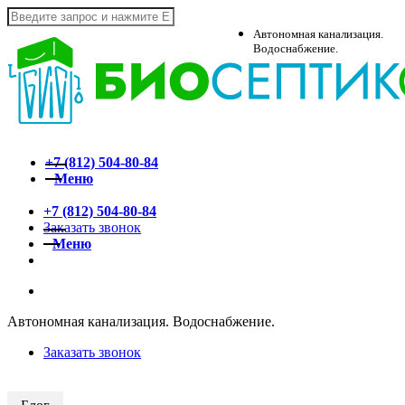
Skip
to
Close
Автономная канализация.
main
Search
Водоснабжение.
content
+7 (812)
504-80-84
Меню
search
+7 (812)
504-80-84
Заказать звонок
Меню
vk
telegram
whatsapp
search
Автономная канализация. Водоснабжение.
Заказать звонок
АКЦИЯ!