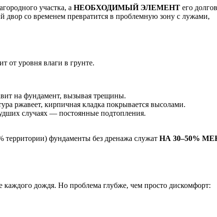
агородного участка, а
НЕОБХОДИМЫЙ ЭЛЕМЕНТ
его долго
й двор со временем превратится в проблемную зону с лужами,
т от уровня влаги в грунте.
авит на фундамент, вызывая трещины.
атура ржавеет, кирпичная кладка покрывается высолами.
в худших случаях — постоянные подтопления.
70% территории) фундаменты без дренажа служат
НА 30–50% М
е каждого дождя. Но проблема глубже, чем просто дискомфорт: