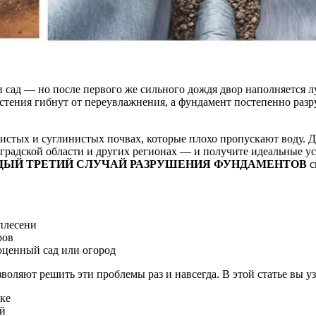
и сад — но после первого же сильного дождя двор наполняется 
астения гибнут от переувлажнения, а фундамент постепенно разр
 откачки
/
Без засоров
/
Для высокого уровня грунтовых вод
истых и суглинистых почвах, которые плохо пропускают воду. Д
градской области и других регионах — и получите идеальные у
ЫЙ ТРЕТИЙ СЛУЧАЙ РАЗРУШЕНИЯ ФУНДАМЕНТОВ
с
 плесени
ров
оценный сад или огород
ляют решить эти проблемы раз и навсегда. В этой статье вы уз
ке
ий