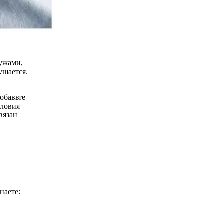
лужами,
ушается.
/
Септики до 105 000 руб.
обавьте
словия
вязан
наете: