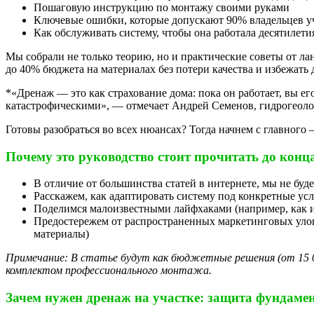
Пошаговую инструкцию по монтажу своими руками
Ключевые ошибки, которые допускают 90% владельцев у
Как обслуживать систему, чтобы она работала десятилет
Топас
Мы собрали не только теорию, но и практические советы от л
до 40% бюджета на материалах без потери качества и избежать
*«Дренаж — это как страхование дома: пока он работает, вы его
катастрофическими», — отмечает Андрей Семенов, гидрогеолог
Готовы разобраться во всех нюансах? Тогда начнем с главного
Почему это руководство стоит прочитать до конц
В отличие от большинства статей в интернете, мы не бу
Евролос Био
Расскажем, как адаптировать систему под конкретные ус
Поделимся малоизвестными лайфхаками (например, как и
Предостережем от распространенных маркетинговых уло
материалы)
Примечание: В статье будут как бюджетные решения (от 15 00
комплектом профессионального монтажа.
Зачем нужен дренаж на участке: защита фундамен
Евролос Про