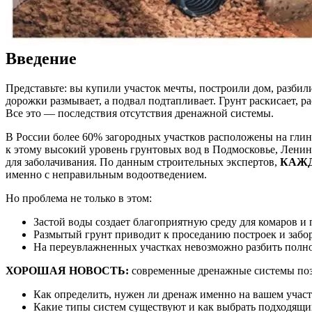
Введение
Представьте: вы купили участок мечты, построили дом, разбил
дорожки размывает, а подвал подтапливает. Грунт раскисает, р
Все это — последствия отсутствия дренажной системы.
Все септики
/
Не требуют
В России более 60% загородных участков расположены на глин
к этому высокий уровень грунтовых вод в Подмосковье, Ленин
для заболачивания. По данным строительных экспертов,
КАЖД
именно с неправильным водоотведением.
Но проблема не только в этом:
Застой воды создает благоприятную среду для комаров и
Размытый грунт приводит к проседанию построек и забо
Кристалл Био
На переувлажненных участках невозможно разбить полн
ХОРОШАЯ НОВОСТЬ:
современные дренажные системы позво
Как определить, нужен ли дренаж именно на вашем участ
Какие типы систем существуют и как выбрать подходящ