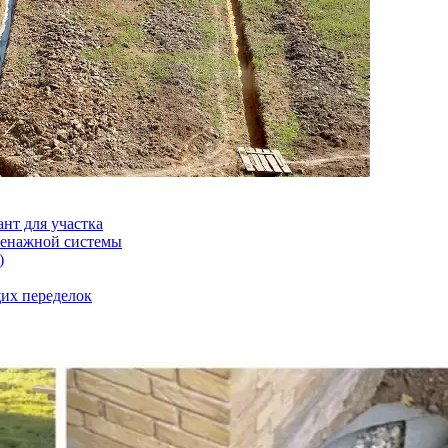
нт для участка
дренажной системы
)
их переделок
50 руб.