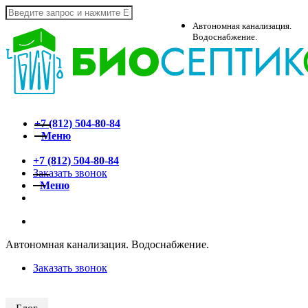
Skip
to
Close
Автономная канализация.
main
Search
Водоснабжение.
content
+7 (812)
504-80-84
Меню
search
+7 (812)
504-80-84
Заказать звонок
Меню
vk
telegram
whatsapp
search
Автономная канализация. Водоснабжение.
Заказать звонок
АКЦИЯ!