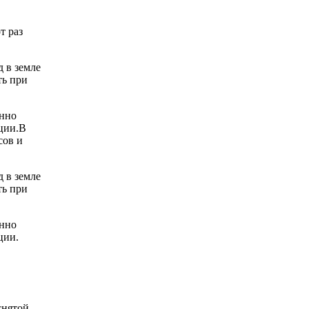
от раз
д в земле
ть при
янно
нции.В
сов и
д в земле
ть при
янно
ции.
снятой