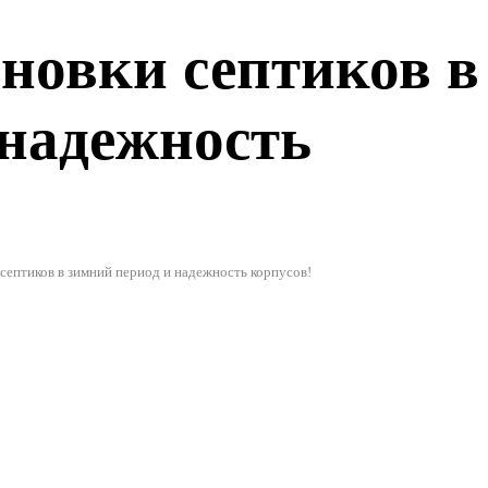
.
новки септиков в
 надежность
септиков в зимний период и надежность корпусов!
жом под ключ от
116000 руб.