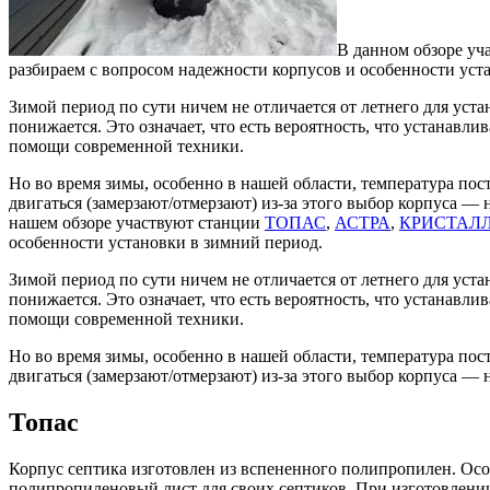
В данном обзоре уч
разбираем с вопросом надежности корпусов и особенности уст
Зимой период по сути ничем не отличается от летнего для уст
понижается. Это означает, что есть вероятность, что устанавл
помощи современной техники.
Но во время зимы, особенно в нашей области, температура пос
двигаться (замерзают/отмерзают) из-за этого выбор корпуса —
нашем обзоре участвуют станции
ТОПАС
,
АСТРА
,
КРИСТАЛ
особенности установки в зимний период.
АКЦИЯ!
Зимой период по сути ничем не отличается от летнего для уст
понижается. Это означает, что есть вероятность, что устанавл
помощи современной техники.
Дренаж участка под ключ 1 м.п. —
10
Но во время зимы, особенно в нашей области, температура пос
двигаться (замерзают/отмерзают) из-за этого выбор корпуса —
В РАЗДЕЛ "ДРЕНАЖ"
Топас
Корпус септика изготовлен из вспененного полипропилен. Осо
полипропиленовый лист для своих септиков. При изготовлени