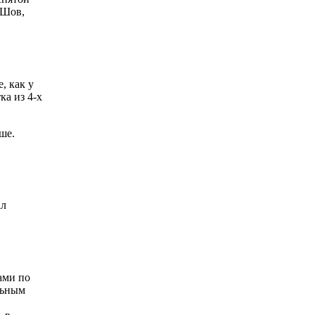
 Шов,
, как у
а из 4-х
ше.
ал
ами по
льным