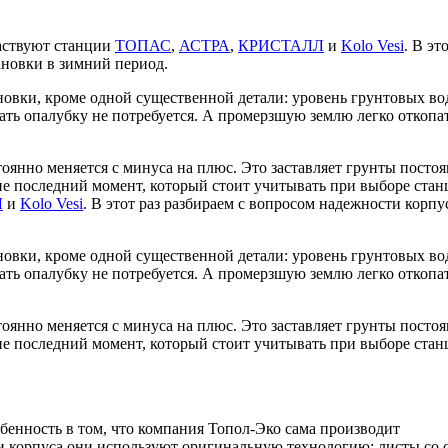
аствуют станции
ТОПАС
,
АСТРА
,
КРИСТАЛЛ
и
Kolo Vesi
. В эт
ановки в зимний период.
ановки, кроме одной существенной детали: уровень грунтовых во
ивать опалубку не потребуется. А промерзшую землю легко откопа
тоянно меняется с минуса на плюс. Это заставляет грунты посто
 не последний момент, который стоит учитывать при выборе ста
Л
и
Kolo Vesi
. В этот раз разбираем с вопросом надежности корпу
ановки, кроме одной существенной детали: уровень грунтовых во
ивать опалубку не потребуется. А промерзшую землю легко откопа
50 руб.
тоянно меняется с минуса на плюс. Это заставляет грунты посто
 не последний момент, который стоит учитывать при выборе стан
бенность в том, что компания Топол-Эко сама производит
и корпуса они используют оригинальную технологию: листы со 