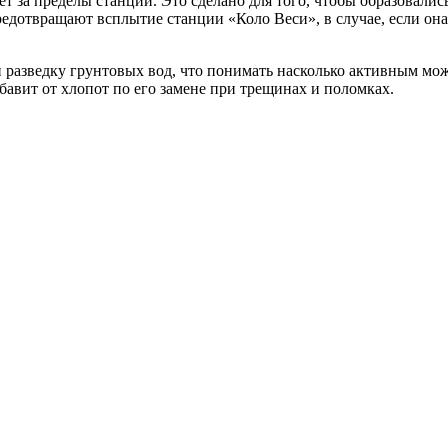
т за пределы станции. Это сделано для того, чтобы образовалис
редотвращают всплытие станции «Коло Веси», в случае, если она
 разведку грунтовых вод, что понимать насколько активным мо
бавит от хлопот по его замене при трещинах и поломках.
 откачки
/
Без засоров
/
Для высокого уровня грунтовых вод