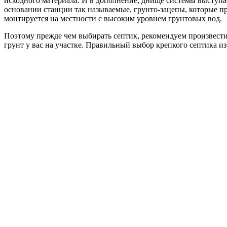
исходного материала. И в дополнение, днище системы выступае
основании станции так называемые, грунто-зацепы, которые п
монтируется на местности с высоким уровнем грунтовых вод.
Поэтому прежде чем выбирать септик, рекомендуем произвести
грунт у вас на участке. Правильный выбор крепкого септика из
Все септики
/
Не требуют
Кристалл Био