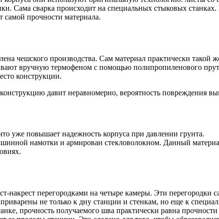
ки. Сама сварка происходит на специальных стыковых станках.
т самой прочности материала.
ена чешского производства. Сам материал практически такой же
аривают вручную термофеном с помощью полипропиленового прутк
есто конструкции.
 конструкцию давит неравномерно, вероятность повреждения вы
ие)
-61000 руб.
 что уже повышает надежность корпуса при давлении грунта.
машинной намотки и армирован стекловолокном. Данный матери
овиях.
ст-накрест перегородками на четыре камеры. Эти перегородки с
 приварены не только к дну станции и стенкам, но еще к специа
танке, прочность получаемого шва практически равна прочности