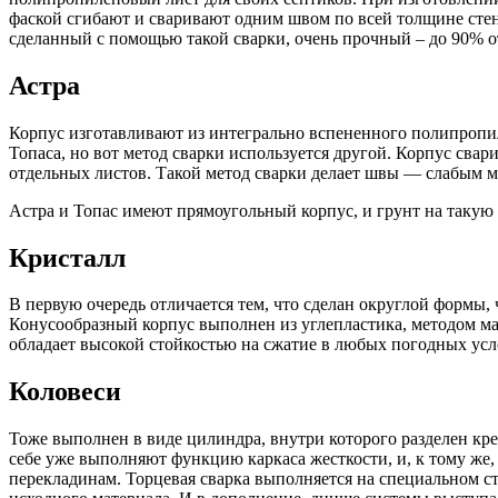
фаской сгибают и сваривают одним швом по всей толщине стен
сделанный с помощью такой сварки, очень прочный – до 90% о
Астра
Корпус изготавливают из интегрально вспененного полипропил
Топаса, но вот метод сварки используется другой. Корпус св
АКЦИЯ!
отдельных листов. Такой метод сварки делает швы — слабым м
Астра и Топас имеют прямоугольный корпус, и грунт на такую
Кессон Евролос (не требуется якорен
Кристалл
ЗАКАЗАТЬ ЗВОНОК
В первую очередь отличается тем, что сделан округлой формы,
Конусообразный корпус выполнен из углепластика, методом 
обладает высокой стойкостью на сжатие в любых погодных усл
Коловеси
Тоже выполнен в виде цилиндра, внутри которого разделен кре
себе уже выполняют функцию каркаса жесткости, и, к тому же,
перекладинам. Торцевая сварка выполняется на специальном с