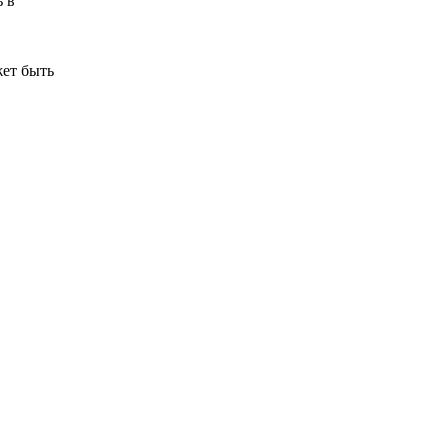
ь в
жет быть
/
Септики до 105 000 руб.