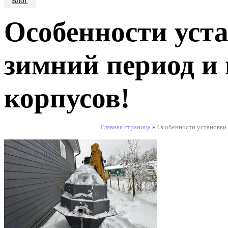
Блог
Монтаж септика под ключ
-25000 руб
Особенности уста
ЗАКАЗАТЬ ЗВОНОК
зимний период и
корпусов!
Главная страница
»
Особенности установки 
АКЦИЯ!
Септик без откачки и запаха с монта
ЗАКАЗАТЬ ЗВОНОК