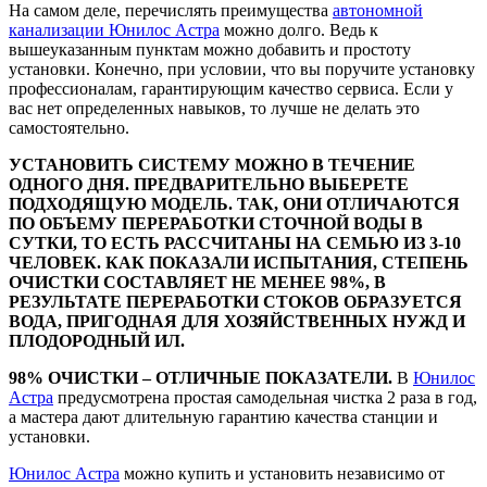
На самом деле, перечислять преимущества
автономной
канализации Юнилос Астра
можно долго. Ведь к
вышеуказанным пунктам можно добавить и простоту
установки. Конечно, при условии, что вы поручите установку
профессионалам, гарантирующим качество сервиса. Если у
вас нет определенных навыков, то лучше не делать это
АКЦИЯ!
самостоятельно.
УСТАНОВИТЬ СИСТЕМУ МОЖНО В ТЕЧЕНИЕ
ОДНОГО ДНЯ. ПРЕДВАРИТЕЛЬНО ВЫБЕРЕТЕ
Дренаж участка под ключ 1 м.п. —
1050 руб.
ПОДХОДЯЩУЮ МОДЕЛЬ. ТАК, ОНИ ОТЛИЧАЮТСЯ
ПО ОБЪЕМУ ПЕРЕРАБОТКИ СТОЧНОЙ ВОДЫ В
СУТКИ, ТО ЕСТЬ РАССЧИТАНЫ НА СЕМЬЮ ИЗ 3-10
ЧЕЛОВЕК. КАК ПОКАЗАЛИ ИСПЫТАНИЯ, СТЕПЕНЬ
ОЧИСТКИ СОСТАВЛЯЕТ НЕ МЕНЕЕ 98%, В
В РАЗДЕЛ "ДРЕНАЖ"
РЕЗУЛЬТАТЕ ПЕРЕРАБОТКИ СТОКОВ ОБРАЗУЕТСЯ
ВОДА, ПРИГОДНАЯ ДЛЯ ХОЗЯЙСТВЕННЫХ НУЖД И
ПЛОДОРОДНЫЙ ИЛ.
98% ОЧИСТКИ – ОТЛИЧНЫЕ ПОКАЗАТЕЛИ.
В
Юнилос
Астра
предусмотрена простая самодельная чистка 2 раза в год,
а мастера дают длительную гарантию качества станции и
установки.
Юнилос Астра
можно купить и установить независимо от