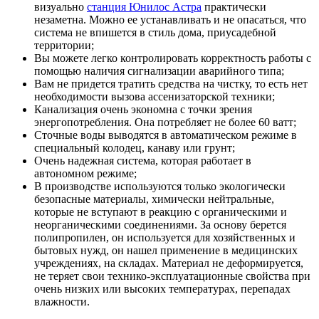
визуально
станция Юнилос Астра
практически
незаметна. Можно ее устанавливать и не опасаться, что
Септик без откачки и запаха с монтажом под ключ от
система не впишется в стиль дома, приусадебной
116000 руб.
территории;
Вы можете легко контролировать корректность работы с
помощью наличия сигнализации аварийного типа;
Вам не придется тратить средства на чистку, то есть нет
ЗАКАЗАТЬ ЗВОНОК
необходимости вызова ассенизаторской техники;
Канализация очень экономна с точки зрения
энергопотребления. Она потребляет не более 60 ватт;
Сточные воды выводятся в автоматическом режиме в
специальный колодец, канаву или грунт;
Очень надежная система, которая работает в
автономном режиме;
В производстве используются только экологически
безопасные материалы, химически нейтральные,
которые не вступают в реакцию с органическими и
неорганическими соединениями. За основу берется
полипропилен, он используется для хозяйственных и
бытовых нужд, он нашел применение в медицинских
учреждениях, на складах. Материал не деформируется,
не теряет свои технико-эксплуатационные свойства при
очень низких или высоких температурах, перепадах
влажности.