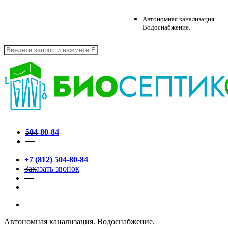
Skip
to
Автономная канализация.
main
Водоснабжение.
content
Close
Search
+7 (812) 504-80-84
ГЛАВНАЯ
О НАС
ОБЪЕКТЫ
СТАТЬИ
КОНТАКТЫ
504-80-84
ЗАКАЗАТЬ ЗВОНОК
+7 (812)
504-80-84
Заказать звонок
vk
telegram
whatsapp
search
Автономная канализация. Водоснабжение.