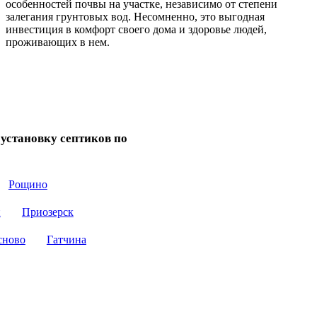
особенностей почвы на участке, независимо от степени
залегания грунтовых вод. Несомненно, это выгодная
инвестиция в комфорт своего дома и здоровье людей,
проживающих в нем.
установку септиков по
АКЦИЯ!
Рощино
п
Приозерск
Кессон Евролос (не требуется якорение)
-61000 руб.
сново
Гатчина
ЗАКАЗАТЬ ЗВОНОК