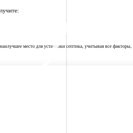
лучите:
т наилучшее место для установки септика, учитывая все факторы
 откачки
/
Без засоров
/
Для высокого уровня грунтовых вод