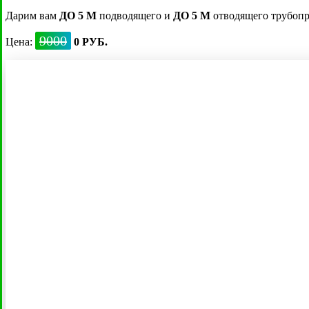
Дарим вам
ДО 5 М
подводящего и
ДО 5 М
отводящего трубопро
9000
Цена:
0 РУБ.
Коло Веси
Ново Эко