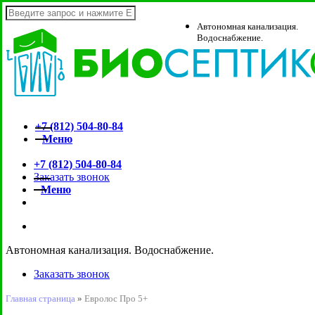
Skip
to
Close
Автономная канализация.
main
Search
Водоснабжение.
content
+7 (812)
504-80-84
Меню
search
+7 (812)
504-80-84
Заказать звонок
Меню
vk
telegram
whatsapp
search
Автономная канализация. Водоснабжение.
Заказать звонок
АКЦИЯ!
Главная страница
»
Евролос Про 5+