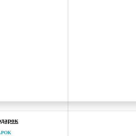
одарок
АРОК