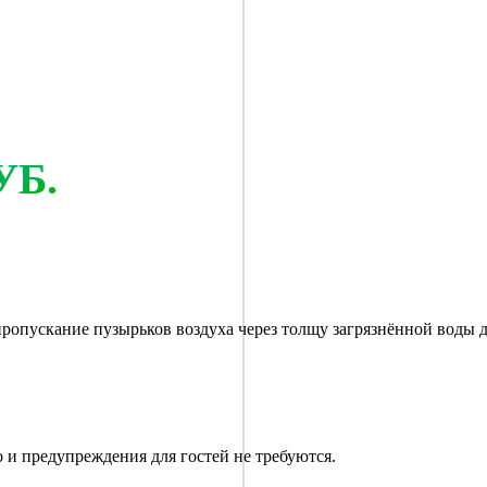
УБ.
50 руб.
опускание пузырьков воздуха через толщу загрязнённой воды д
о и предупреждения для гостей не требуются.