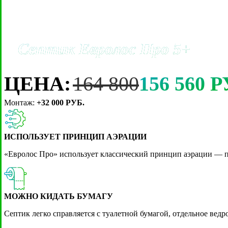
Септик Евролос Про 5+
ЦЕНА:
164 800
156 560 Р
Монтаж:
+32 000 РУБ.
АКЦИЯ!
ИСПОЛЬЗУЕТ ПРИНЦИП АЭРАЦИИ
Дренаж участка под ключ 1 м.п. —
10
«Евролос Про» использует классический принцип аэрации — пр
В РАЗДЕЛ "ДРЕНАЖ"
МОЖНО КИДАТЬ БУМАГУ
Септик легко справляется с туалетной бумагой, отдельное ведр